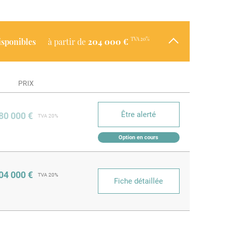
TVA 20%
disponibles
à partir de
204 000 €
PRIX
Être alerté
80 000 €
TVA 20%
Option en cours
04 000 €
TVA 20%
Fiche détaillée