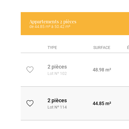
Appartements
2 pièces
de 44.85 m² à 50.42 m²
TYPE
SURFACE
2 pièces
48.98 m²
Lot Nº 102
2 pièces
44.85 m²
Lot Nº 114