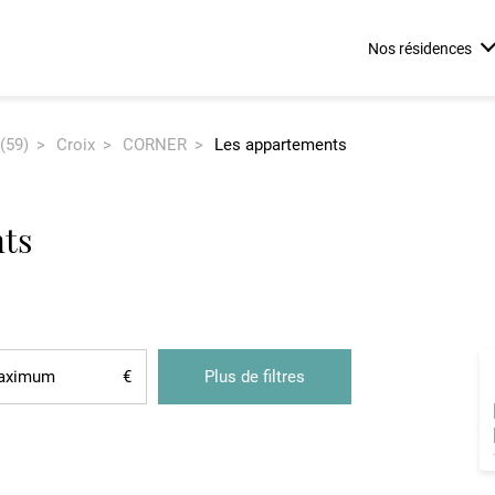
Nos résidences
(59)
Croix
CORNER
Les appartements
le Allée -
Corner - Croix
Le Fil d'Or - B
ng
nts
Plus de filtres