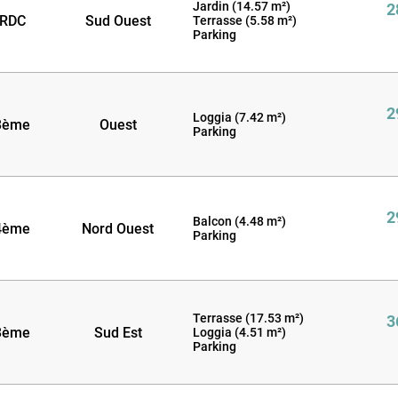
Jardin (14.57 m²)
2
RDC
Sud Ouest
Terrasse (5.58 m²)
Parking
2
Loggia (7.42 m²)
3ème
Ouest
Parking
2
Balcon (4.48 m²)
4ème
Nord Ouest
Parking
Terrasse (17.53 m²)
3
3ème
Sud Est
Loggia (4.51 m²)
Parking