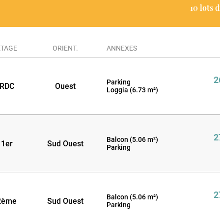
10 lots 
ÉTAGE
ORIENT.
ANNEXES
2
Parking
RDC
Ouest
Loggia (6.73 m²)
2
Balcon (5.06 m²)
1er
Sud Ouest
Parking
2
Balcon (5.06 m²)
2ème
Sud Ouest
Parking