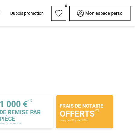
0
Mon espace perso
Dubois promotion
ondues
Bloom - Marcq-en-
Elégance - Arras
Barœul
(1)
1 000 €
FRAIS DE NOTAIRE
(2)
DE REMISE PAR
OFFERTS
PIÈCE
Jusqu'au 31 juillet 2026
JUSQU'AU 30/06/2026