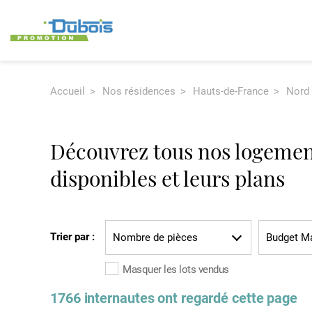
Accueil
Nos résidences
Hauts-de-France
Nord 
Bella Villa -
Windoow - Mons-en-
La Bel
Wasquehal
Barœul
Cysoi
Découvrez tous nos logeme
disponibles et leurs plans
Trier par :
Nombre de pièces
Masquer les lots vendus
1766 internautes ont regardé cette page